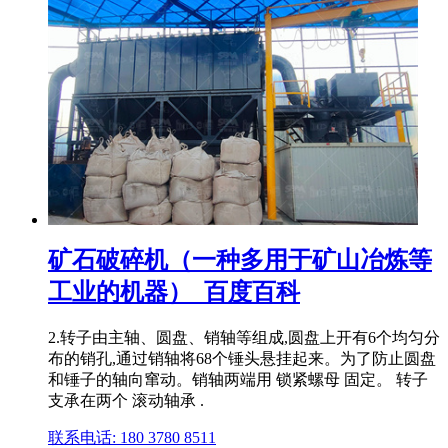
矿石破碎机（一种多用于矿山冶炼等
工业的机器）_百度百科
2.转子由主轴、圆盘、销轴等组成,圆盘上开有6个均匀分
布的销孔,通过销轴将68个锤头悬挂起来。为了防止圆盘
和锤子的轴向窜动。销轴两端用 锁紧螺母 固定。 转子
支承在两个 滚动轴承 .
联系电话: 180 3780 8511