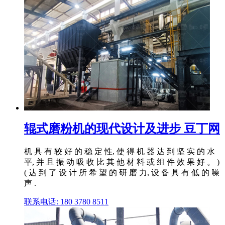
辊式磨粉机的现代设计及进步 豆丁网
机 具 有 较 好 的 稳 定 性, 使 得 机 器 达 到 坚 实 的 水
平, 并 且 振 动 吸 收 比 其 他 材 料 或 组 件 效 果 好 。 )
( 达 到 了 设 计 所 希 望 的 研 磨 力, 设 备 具 有 低 的 噪
声 .
联系电话: 180 3780 8511