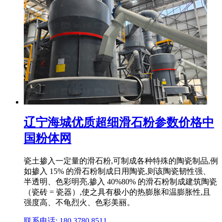
辽宁海城优质超细滑石粉参数价格中
国粉体网
瓷土掺入一定量的滑石粉,可制成各种特殊的陶瓷制品,例
如掺入 15% 的滑石粉制成日用陶瓷,则该陶瓷韧性强、
半透明、色彩明亮,掺入 40%80% 的滑石粉制成建筑陶瓷
（瓷砖 = 瓷器）,使之具有极小的热膨胀和温膨胀性,且
强度高、不龟烈火、色彩美丽。
联系电话: 180 3780 8511