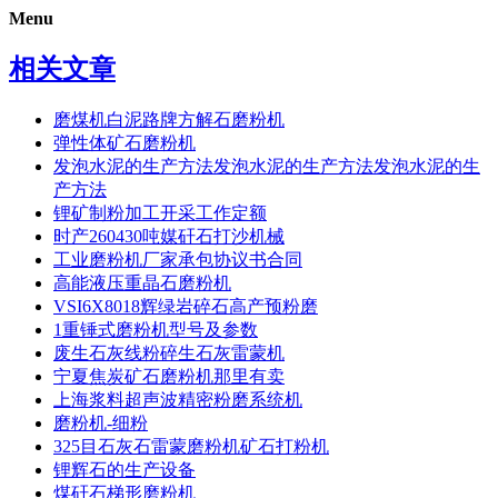
Menu
相关文章
磨煤机白泥路牌方解石磨粉机
弹性体矿石磨粉机
发泡水泥的生产方法发泡水泥的生产方法发泡水泥的生
产方法
锂矿制粉加工开采工作定额
时产260430吨媒矸石打沙机械
工业磨粉机厂家承包协议书合同
高能液压重晶石磨粉机
VSI6X8018辉绿岩碎石高产预粉磨
1重锤式磨粉机型号及参数
废生石灰线粉碎生石灰雷蒙机
宁夏焦炭矿石磨粉机那里有卖
上海浆料超声波精密粉磨系统机
磨粉机-细粉
325目石灰石雷蒙磨粉机矿石打粉机
锂辉石的生产设备
煤矸石梯形磨粉机