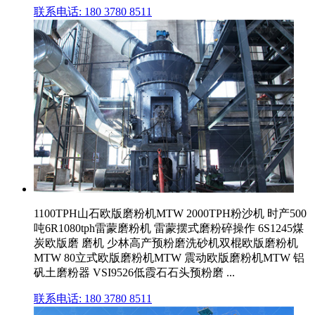
联系电话: 180 3780 8511
1100TPH山石欧版磨粉机MTW 2000TPH粉沙机 时产500
吨6R1080tph雷蒙磨粉机 雷蒙摆式磨粉碎操作 6S1245煤
炭欧版磨 磨机 少林高产预粉磨洗砂机双棍欧版磨粉机
MTW 80立式欧版磨粉机MTW 震动欧版磨粉机MTW 铝
矾土磨粉器 VSI9526低霞石石头预粉磨 ...
联系电话: 180 3780 8511