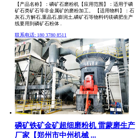
【产品名称】：磷矿石磨粉机【应用范围】：适用于磷
矿石类矿石等非金属矿的磨粉加工。 【适用物料】：石
灰石,方解石,重晶石,膨润土,磷矿石等物料钙镁磷肥生产
线要用到磷矿石粉体 .
联系电话: 180 3780 8511
磷矿铁矿金矿超细磨粉机 雷蒙磨生产
厂家【郑州市中州机械 ...