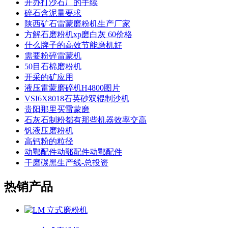
开办打沙石厂的手续
碎石含泥量要求
陕西矿石雷蒙磨粉机生产厂家
方解石磨粉机xp磨白灰 60价格
什么牌子的高效节能磨机好
需要粉碎雷蒙机
50目石棉磨粉机
开采的矿应用
液压雷蒙磨碎机H4800图片
VSI6X8018石英砂双辊制沙机
贵阳那里买雷蒙磨
石灰石制粉都有那些机器效率交高
钒液压磨粉机
高钙粉的粒径
动鄂配件动鄂配件动鄂配件
干磨碳黑生产线-总投资
热销产品