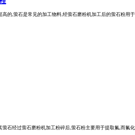
程
挺高的,萤石是常见的加工物料,经萤石磨粉机加工后的萤石粉用于
其萤石经过萤石磨粉机加工粉碎后,萤石粉主要用于提取氟,而氟化