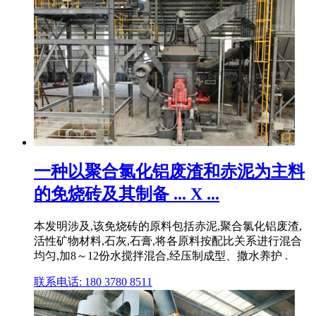
一种以聚合氯化铝废渣和赤泥为主料
的免烧砖及其制备 ... X ...
本发明涉及,该免烧砖的原料包括赤泥,聚合氯化铝废渣,
活性矿物材料,石灰,石膏,将各原料按配比关系进行混合
均匀,加8～12份水搅拌混合,经压制成型、撒水养护 .
联系电话: 180 3780 8511