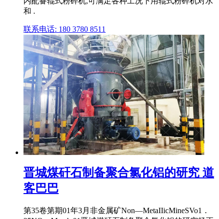
内配备辊式粉碎机,可满足各种工况下用辊式粉碎机对水
和 .
联系电话: 180 3780 8511
晋城煤矸石制备聚合氯化铝的研究 道
客巴巴
第35卷第期01年3月非金属矿Non—MetaIIicMineSVo1．