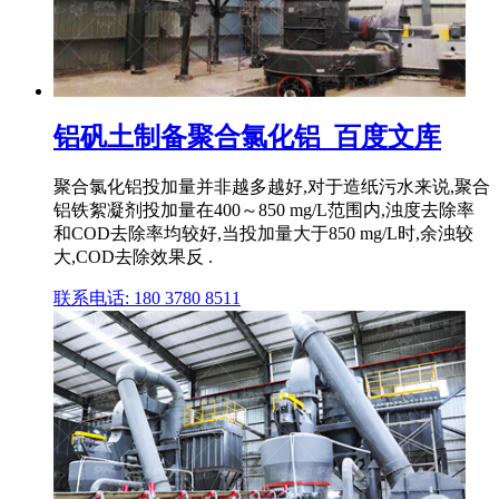
铝矾土制备聚合氯化铝_百度文库
聚合氯化铝投加量并非越多越好,对于造纸污水来说,聚合
铝铁絮凝剂投加量在400～850 mg/L范围内,浊度去除率
和COD去除率均较好,当投加量大于850 mg/L时,余浊较
大,COD去除效果反 .
联系电话: 180 3780 8511