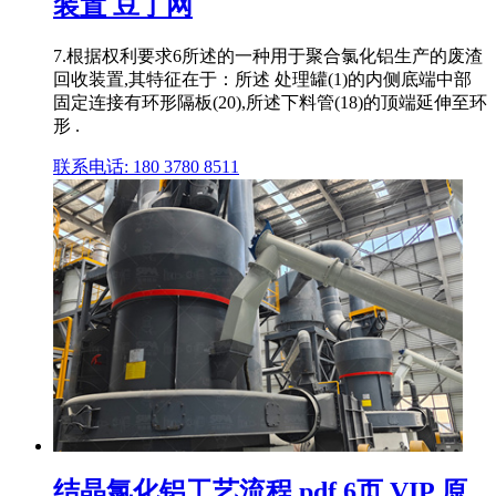
装置 豆丁网
7.根据权利要求6所述的一种用于聚合氯化铝生产的废渣
回收装置,其特征在于：所述 处理罐(1)的内侧底端中部
固定连接有环形隔板(20),所述下料管(18)的顶端延伸至环
形 .
联系电话: 180 3780 8511
结晶氯化铝工艺流程.pdf 6页 VIP 原