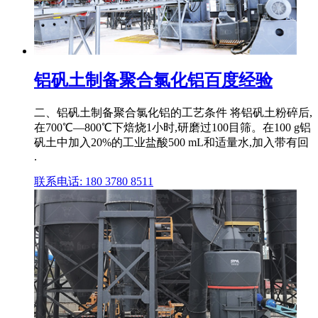
铝矾土制备聚合氯化铝百度经验
二、铝矾土制备聚合氯化铝的工艺条件 将铝矾土粉碎后,
在700℃―800℃下焙烧1小时,研磨过100目筛。在100 g铝
矾土中加入20%的工业盐酸500 mL和适量水,加入带有回
.
联系电话: 180 3780 8511