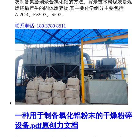
灰制备絮凝剂聚合氯化铝的方法。背景技术粉煤灰是煤
燃烧后产生的固体废弃物,其主要化学组分主要包括
Al2O3、Fe2O3、SiO2 .
联系电话: 180 3780 8511
一种用于制备氯化铝粉末的干燥粉碎
设备.pdf原创力文档