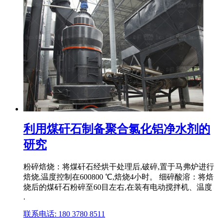
利用煤矸石制备聚合氯化铝净水剂的
研究
粉碎焙烧：将煤矸石经烘干处理后,破碎,置于马弗炉进行
焙烧,温度控制在600800 ℃,焙烧4小时。 细碎酸溶：将焙
烧后的煤矸石粉碎至60目左右,在装有电动搅拌机、温度
.
联系电话: 180 3780 8511