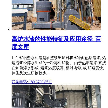
高炉水渣的性能特征及应用途径_百
度文库
1. 2 水冲渣 水冲渣是在渣浆出炉时将水冲向热熔渣浆, 热
熔渣浆经淬水生成的一种再生矿物。 由于热熔渣浆 直接
在炉前淬水形成, 熔浆温度较高, 相对均匀, 成 矿速度快,
伴生及次生矿物较少, .
联系电话: 180 3780 8511