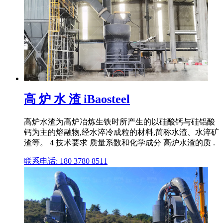
高 炉 水 渣 iBaosteel
高炉水渣为高炉冶炼生铁时所产生的以硅酸钙与硅铝酸
钙为主的熔融物,经水淬冷成粒的材料,简称水渣、水淬矿
渣等。 4 技术要求 质量系数和化学成分 高炉水渣的质 .
联系电话: 180 3780 8511