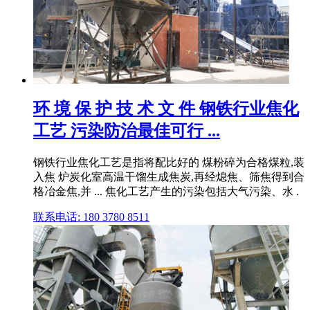
环 境 保 护 技 术 文 件 钢铁行业焦化
工艺 污染防治最佳可行 ...
钢铁行业焦化工艺是指将配比好的 煤粉碎为合格煤粒,装
入焦 炉炭化室高温干馏生成焦炭,再经熄焦、筛焦得到合
格冶金焦,并 ... 焦化工艺产生的污染包括大气污染、水 .
联系电话: 180 3780 8511