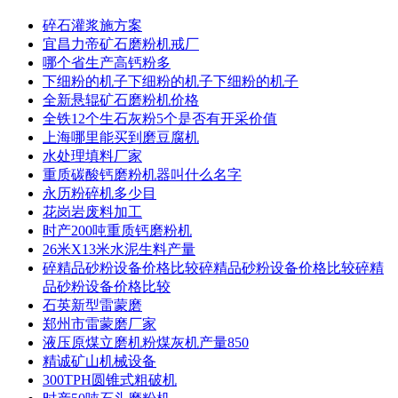
碎石灌浆施方案
宜昌力帝矿石磨粉机戒厂
哪个省生产高钙粉多
下细粉的机子下细粉的机子下细粉的机子
全新悬辊矿石磨粉机价格
全铁12个生石灰粉5个是否有开采价值
上海哪里能买到磨豆腐机
水处理填料厂家
重质碳酸钙磨粉机器叫什么名字
永历粉碎机多少目
花岗岩废料加工
时产200吨重质钙磨粉机
26米X13米水泥生料产量
碎精品砂粉设备价格比较碎精品砂粉设备价格比较碎精
品砂粉设备价格比较
石英新型雷蒙磨
郑州市雷蒙磨厂家
液压原煤立磨机粉煤灰机产量850
精诚矿山机械设备
300TPH圆锥式粗破机