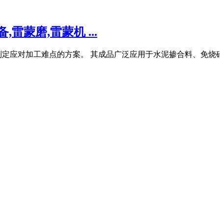
雷蒙磨,雷蒙机 ...
制定应对加工难点的方案。 其成品广泛应用于水泥掺合料、免烧