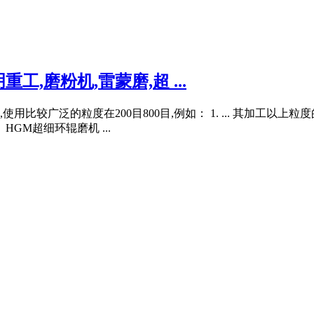
,磨粉机,雷蒙磨,超 ...
比较广泛的粒度在200目800目,例如： 1. ... 其加工以
HGM超细环辊磨机 ...