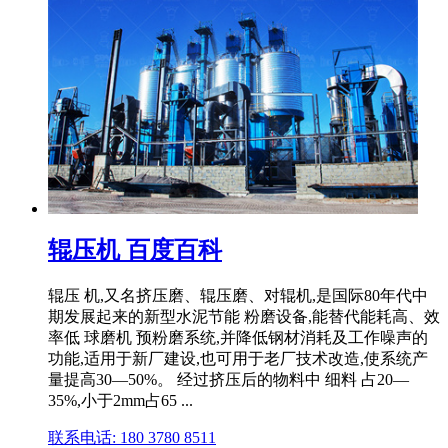
辊压机 百度百科
辊压 机,又名挤压磨、辊压磨、对辊机,是国际80年代中
期发展起来的新型水泥节能 粉磨设备,能替代能耗高、效
率低 球磨机 预粉磨系统,并降低钢材消耗及工作噪声的
功能,适用于新厂建设,也可用于老厂技术改造,使系统产
量提高30—50%。 经过挤压后的物料中 细料 占20—
35%,小于2mm占65 ...
联系电话: 180 3780 8511