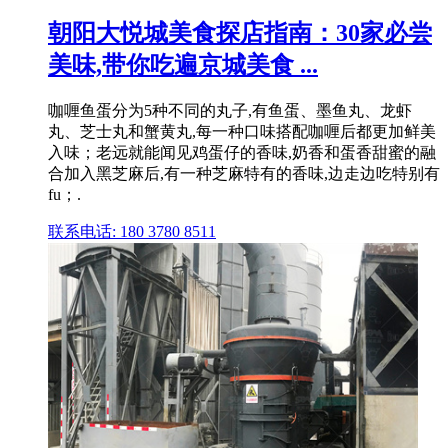
朝阳大悦城美食探店指南：30家必尝
美味,带你吃遍京城美食 ...
咖喱鱼蛋分为5种不同的丸子,有鱼蛋、墨鱼丸、龙虾
丸、芝士丸和蟹黄丸,每一种口味搭配咖喱后都更加鲜美
入味；老远就能闻见鸡蛋仔的香味,奶香和蛋香甜蜜的融
合加入黑芝麻后,有一种芝麻特有的香味,边走边吃特别有
fu；.
联系电话: 180 3780 8511