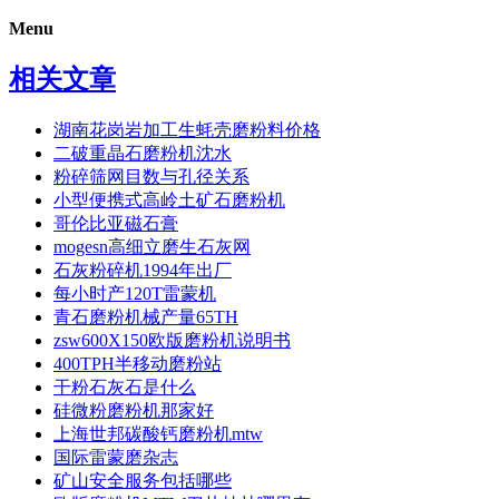
Menu
相关文章
湖南花岗岩加工生蚝壳磨粉料价格
二破重晶石磨粉机沈水
粉碎筛网目数与孔径关系
小型便携式高岭土矿石磨粉机
哥伦比亚磁石膏
mogesn高细立磨生石灰网
石灰粉碎机1994年出厂
每小时产120T雷蒙机
青石磨粉机械产量65TH
zsw600X150欧版磨粉机说明书
400TPH半移动磨粉站
干粉石灰石是什么
硅微粉磨粉机那家好
上海世邦碳酸钙磨粉机mtw
国际雷蒙磨杂志
矿山安全服务包括哪些