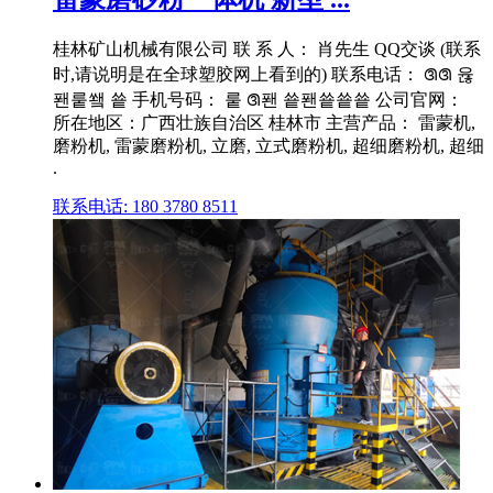
桂林矿山机械有限公司 联 系 人： 肖先生 QQ交谈 (联系
时,请说明是在全球塑胶网上看到的) 联系电话： ꢐꢐ 윦
퐨뤁쐨 쑡 手机号码： 뤁 ꢐ퐨 쑡퐨쑡쑡쑡 公司官网：
所在地区：广西壮族自治区 桂林市 主营产品： 雷蒙机,
磨粉机, 雷蒙磨粉机, 立磨, 立式磨粉机, 超细磨粉机, 超细
.
联系电话: 180 3780 8511