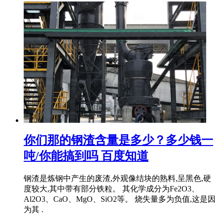
你们那的钢渣含量是多少？多少钱一
吨/你能搞到吗 百度知道
钢渣是炼钢中产生的废渣,外观像结块的熟料,呈黑色,硬
度较大,其中带有部分铁粒。 其化学成分为Fe2O3、
Al2O3、CaO、MgO、SiO2等。 烧失量多为负值,这是因
为其 .