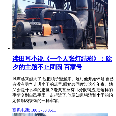
读田耳小说《一个人张灯结彩》：除
夕的主题不止团圆 百家号
风声越来越大了,他把领子竖起来。这时他开始怀疑,自己
有没有勇气走进小于的店里,跟她共同度过这个年夜。她
又会是什么样的态度？老黄甚至有几分恨钢渣,把这样的
事情交到自己手里。走得近了,他便知道钢渣和小于的约
定像铜浇铁铸的一样牢靠。
联系电话: 180 3780 8511