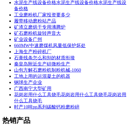
水泥生产线设备价格水泥生产线设备价格水泥生产线设
备价格
工业磨粉机厂家投资要多少
履带移动磨粉站产品
矿渣立磨烘干专用沸腾炉
矿石磨粉机旋转声音大
矿业设备广州
660MW中速磨煤机风量低保护坏处
上海生产粉碎机厂
石膏线条怎么和别的材质衔接
秦皇岛附近生产硅微粉生产
山包方解石磨粉机制粉机械-1060
工地上用的运混凝土的机器
钢球生产企业
广西南宁大型矿用
花岗岩用什么工具烧毛花岗岩用什么工具烧毛花岗岩用
什么工具烧毛
时产10吨pp系列碳酸钙粉磨粉碎
热销产品