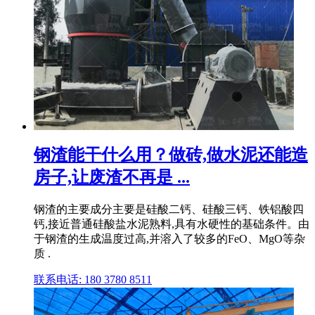
钢渣能干什么用？做砖,做水泥还能造
房子,让废渣不再是 ...
钢渣的主要成分主要是硅酸二钙、硅酸三钙、铁铝酸四
钙,接近普通硅酸盐水泥熟料,具有水硬性的基础条件。由
于钢渣的生成温度过高,并溶入了较多的FeO、MgO等杂
质 .
联系电话: 180 3780 8511