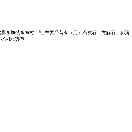
永加镇永东村二社,主要经营有（无）石灰石、方解石、膨润土的加
水刺无纺布 ...