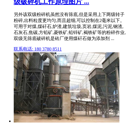
级破碎机工作原理图片 ...
另外该双级粉碎机虽然没有筛底,但是采用上下两级转子
粉碎,出料粒度更均匀,而且超细,可以控制在2毫米以下。
可用于对煤,煤矸石,炉渣,建筑垃圾,页岩,煤泥,污泥,钢渣,
石灰石,焦碳,方铅矿,菱铁矿,铅锌矿,褐铁矿等的粉碎作业,
双级无筛底破碎机是砖厂使用煤矸石做为添加剂 ...
联系电话: 180 3780 8511