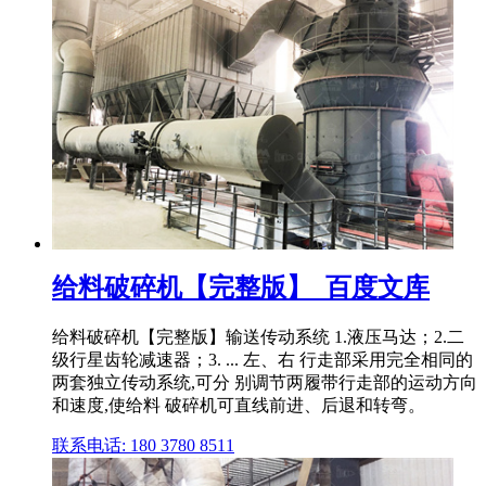
给料破碎机【完整版】_百度文库
给料破碎机【完整版】输送传动系统 1.液压马达；2.二
级行星齿轮减速器；3. ... 左、右 行走部采用完全相同的
两套独立传动系统,可分 别调节两履带行走部的运动方向
和速度,使给料 破碎机可直线前进、后退和转弯。
联系电话: 180 3780 8511