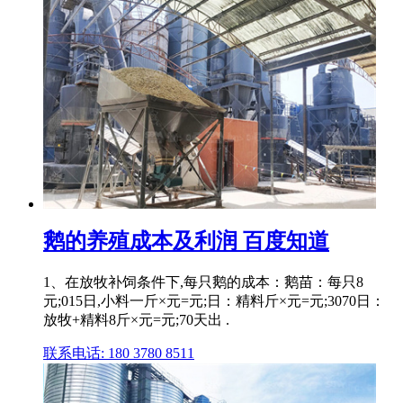
鹅的养殖成本及利润 百度知道
1、在放牧补饲条件下,每只鹅的成本：鹅苗：每只8
元;015日,小料一斤×元=元;日：精料斤×元=元;3070日：
放牧+精料8斤×元=元;70天出 .
联系电话: 180 3780 8511