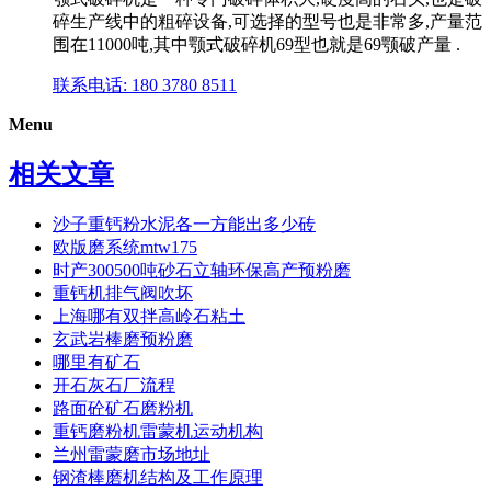
碎生产线中的粗碎设备,可选择的型号也是非常多,产量范
围在11000吨,其中颚式破碎机69型也就是69颚破产量 .
联系电话: 180 3780 8511
Menu
相关文章
沙子重钙粉水泥各一方能出多少砖
欧版磨系统mtw175
时产300500吨砂石立轴环保高产预粉磨
重钙机排气阀吹坏
上海哪有双拌高岭石粘土
玄武岩棒磨预粉磨
哪里有矿石
开石灰石厂流程
路面砼矿石磨粉机
重钙磨粉机雷蒙机运动机构
兰州雷蒙磨市场地址
钢渣棒磨机结构及工作原理