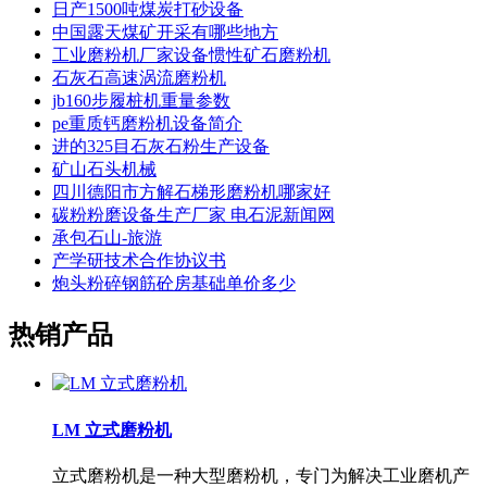
日产1500吨煤炭打砂设备
中国露天煤矿开采有哪些地方
工业磨粉机厂家设备惯性矿石磨粉机
石灰石高速涡流磨粉机
jb160步履桩机重量参数
pe重质钙磨粉机设备简介
进的325目石灰石粉生产设备
矿山石头机械
四川德阳市方解石梯形磨粉机哪家好
碳粉粉磨设备生产厂家 电石泥新闻网
承包石山-旅游
产学研技术合作协议书
炮头粉碎钢筋砼房基础单价多少
热销产品
LM 立式磨粉机
立式磨粉机是一种大型磨粉机，专门为解决工业磨机产