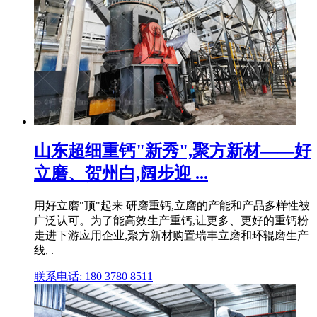
山东超细重钙"新秀",聚方新材——好
立磨、贺州白,阔步迎 ...
用好立磨"顶"起来 研磨重钙,立磨的产能和产品多样性被
广泛认可。为了能高效生产重钙,让更多、更好的重钙粉
走进下游应用企业,聚方新材购置瑞丰立磨和环辊磨生产
线, .
联系电话: 180 3780 8511