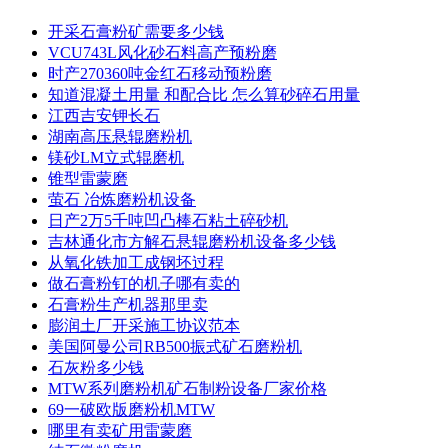
开采石膏粉矿需要多少钱
VCU743L风化砂石料高产预粉磨
时产270360吨金红石移动预粉磨
知道混凝土用量 和配合比 怎么算砂碎石用量
江西吉安钾长石
湖南高压悬辊磨粉机
镁砂LM立式辊磨机
锥型雷蒙磨
萤石 冶炼磨粉机设备
日产2万5千吨凹凸棒石粘土碎砂机
吉林通化市方解石悬辊磨粉机设备多少钱
从氧化铁加工成钢坯过程
做石膏粉钉的机子哪有卖的
石膏粉生产机器那里卖
膨润土厂开采施工协议范本
美国阿曼公司RB500振式矿石磨粉机
石灰粉多少钱
MTW系列磨粉机矿石制粉设备厂家价格
69一破欧版磨粉机MTW
哪里有卖矿用雷蒙磨