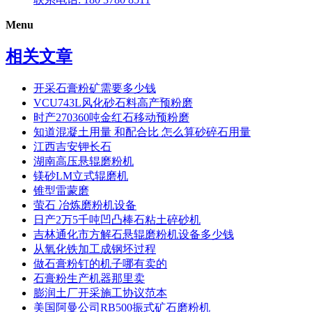
Menu
相关文章
开采石膏粉矿需要多少钱
VCU743L风化砂石料高产预粉磨
时产270360吨金红石移动预粉磨
知道混凝土用量 和配合比 怎么算砂碎石用量
江西吉安钾长石
湖南高压悬辊磨粉机
镁砂LM立式辊磨机
锥型雷蒙磨
萤石 冶炼磨粉机设备
日产2万5千吨凹凸棒石粘土碎砂机
吉林通化市方解石悬辊磨粉机设备多少钱
从氧化铁加工成钢坯过程
做石膏粉钉的机子哪有卖的
石膏粉生产机器那里卖
膨润土厂开采施工协议范本
美国阿曼公司RB500振式矿石磨粉机