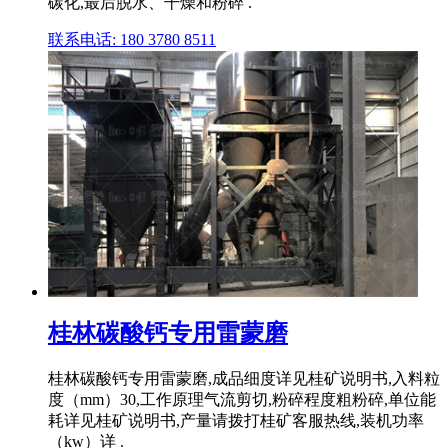
碳化,最后脱水、干燥和粉碎 .
联系电话: 180 3780 8511
桂林碳酸钙专用雷蒙磨
桂林碳酸钙专用雷蒙磨,成品细度详见桂矿说明书,入料粒
度（mm）30,工作原理气流剪切,粉碎程度粗粉碎,单位能
耗详见桂矿说明书,产量请拨打桂矿客服热线,装机功率
（kw）详 .