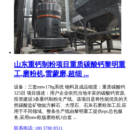
山东重钙制粉项目重质碳酸钙黎明重
工,磨粉机,雷蒙磨,超细 ...
设备：三套mtw178g系统 物料及成品细度：重质碳酸钙
325目 项目描述：用户企业依托当地丰富的碳酸钙资源,
投资建设3条重钙制粉生产线。该项目是将性能优良的天
然碳酸盐矿物如方解石、大理石、石灰石磨粉加工后,应
用于不同领域。整条生产线由黎明重工提供epc总包服
务,采用mtw欧版磨粉机3台套 ...
联系电话: 180 3780 8511