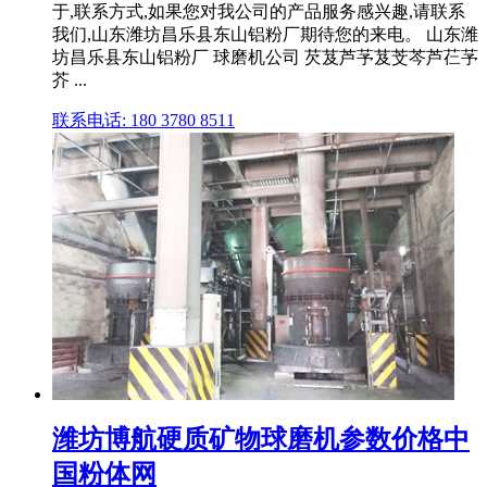
于,联系方式,如果您对我公司的产品服务感兴趣,请联系
我们,山东潍坊昌乐县东山铝粉厂期待您的来电。 山东潍
坊昌乐县东山铝粉厂 球磨机公司 芡芨芦芧芨芠芩芦芢芧
芥 ...
联系电话: 180 3780 8511
潍坊博航硬质矿物球磨机参数价格中
国粉体网