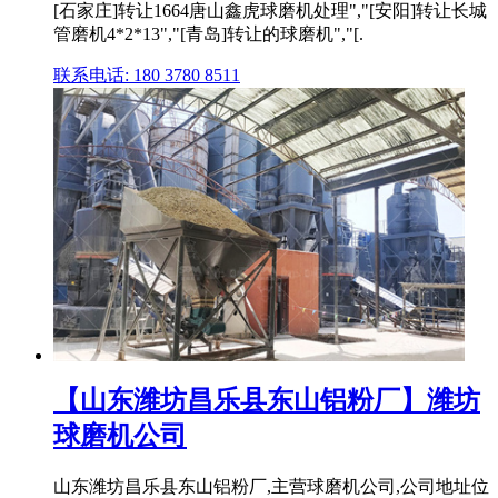
[石家庄]转让1664唐山鑫虎球磨机处理","[安阳]转让长城
管磨机4*2*13","[青岛]转让的球磨机","[.
联系电话: 180 3780 8511
【山东潍坊昌乐县东山铝粉厂】潍坊
球磨机公司
山东潍坊昌乐县东山铝粉厂,主营球磨机公司,公司地址位