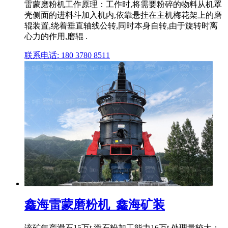
雷蒙磨粉机工作原理：工作时,将需要粉碎的物料从机罩
壳侧面的进料斗加入机内,依靠悬挂在主机梅花架上的磨
辊装置,绕着垂直轴线公转,同时本身自转,由于旋转时离
心力的作用,磨辊 .
联系电话: 180 3780 8511
鑫海雷蒙磨粉机_鑫海矿装
该矿年产滑石15万t,滑石粉加工能力16万t,处理量较大；