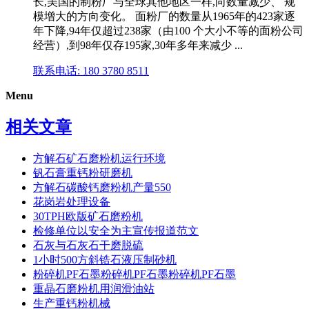
长,美国的制粉厂与全球其他地区一样,向数量减少、 规
模增大的方向变化。 面粉厂的数量从1965年的423家逐
年下降,94年仅超过238家（由100 个大小不等的面粉公司
经营）,到98年仅存195家,30年多年来减少 ...
联系电话: 180 3780 8511
Menu
相关文章
方解石矿石磨粉机运行环境
钒石膏重钙粉研磨机
方解石碳酸钙磨粉机产量550
花岗岩处理设备
30TPH欧版矿石磨粉机
检修单位以安全为主宣传报道范文
石灰与石灰石干磨脱硫
1小时500方斜锆石液压制砂机
粉碎机PF石墨粉碎机PF石墨粉碎机PF石墨
重晶石磨粉机用润滑油站
生产重钙粉机械