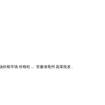
场·价格松 ... ·安徽省亳州 蔬菜批发 .