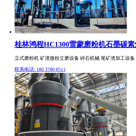
桂林鸿程HC1300雷蒙磨粉机石墨碳素煤
立式磨粉机 矿渣微粉立磨设备 碎石机械 尾矿渣加工设备 矿
联系电话: 180 3780 8511