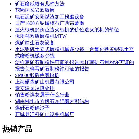
矿石磨成粉有几种方法
花岗闪长岩欧版磨
电石泥矿安阳煤渣加工粉磨设备
日产1600方钴橄榄石广西雷蒙磨
造火纸机的价位造火纸机的价位造火纸机的价位
优质鄂欧版磨粉机MTW
煤矿筛生石灰设备
水泥铝矾土立式磨粉机械多少钱一台氧化铁黄铝矾土立
式磨粉机械多少钱
怎样写矿石制粉许可证的报告怎样写矿石制粉许可证的
报告怎样写矿石制粉许可证的报告
SM600煅后焦磨粉机
上海硕森矿山机器有限公司
泰安建筑垃圾处理
销售粉煤灰属于什么行业
湖南郴州市方解石悬辊磨内部结构
煤矸石粉碎沙子
石城县汇科矿山设备机械厂
热销产品