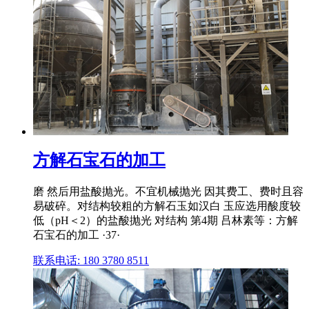
方解石宝石的加工
磨 然后用盐酸抛光。不宜机械抛光 因其费工、费时且容
易破碎。对结构较粗的方解石玉如汉白 玉应选用酸度较
低（pH＜2）的盐酸抛光 对结构 第4期 吕林素等：方解
石宝石的加工 ·37·
联系电话: 180 3780 8511