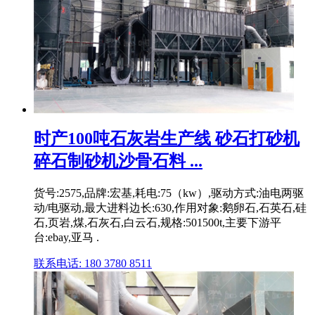
时产100吨石灰岩生产线 砂石打砂机
碎石制砂机沙骨石料 ...
货号:2575,品牌:宏基,耗电:75（kw）,驱动方式:油电两驱
动/电驱动,最大进料边长:630,作用对象:鹅卵石,石英石,硅
石,页岩,煤,石灰石,白云石,规格:501500t,主要下游平
台:ebay,亚马 .
联系电话: 180 3780 8511