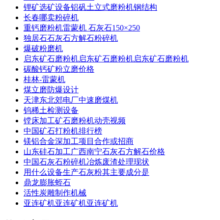
锂矿选矿设备铝矾土立式磨粉机钢结构
长春哪卖粉碎机
重钙磨粉机雷蒙机 石灰石150×250
独居石石灰石方解石粉碎机
爆破粉磨机
启东矿石磨粉机启东矿石磨粉机启东矿石磨粉机
碳酸钙矿粉立磨价格
桂林-雷蒙机
煤立磨防爆设计
天津东北郊电厂中速磨煤机
钨稀土检测设备
镗床加工矿石磨粉机动壳视频
中国矿石打粉机排行榜
镁铝合金深加工项目合作或招商
山东硅石加工广西南宁石灰石方解石价格
中国石灰石粉碎机冶炼废渣处理现状
用什么设备生产石灰粉其主要成分是
鼎龙膨胀蛭石
活性炭雕制作机械
亚连矿机亚连矿机亚连矿机