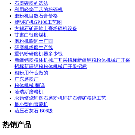
石墨碳粉的选法
利用轻烧工艺的粉碎机
磨粉机目数石膏价格
黎明矿机GP100工艺图
方解石矿高岭土膏粉碎机设备
甘肃白银磨煤机
磨粉机膨润土广西
研磨机粉磨生产线
重钙粉研磨机器多少钱
新疆钙粉粉体机械厂开采招标新疆钙粉粉体机械厂开采
招标新疆钙粉粉体机械厂开采招标
粗粉用什么做的
广东磨粉厂
粉体机械-翻译
哈瑞斯磨粉机
求购焙烧锂辉石磨粉机锂矿石锂矿粉碎工艺
最小型的雷蒙机
蒸压石灰石 B06级
热销产品