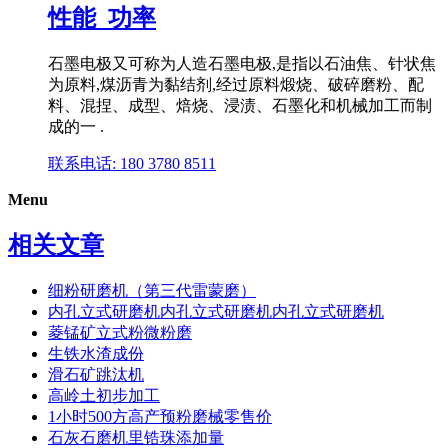
性能_功率
石墨电极又可称为人造石墨电极,是指以石油焦、针状焦
为原料,煤沥青为黏结剂,经过原料煅烧、破碎磨粉、配
料、混捏、成型、焙烧、浸渍、石墨化和机械加工而制
成的一 .
联系电话: 180 3780 8511
Menu
相关文章
细粉研磨机（第三代雷蒙磨）
内孔立式研磨机内孔立式研磨机内孔立式研磨机
菱锰矿立式粉微粉磨
生铁水渣成份
滑石矿跳汰机
高岭土初步加工
1小时500方高产预粉磨械零售价
石灰石磨机里锆珠添加量