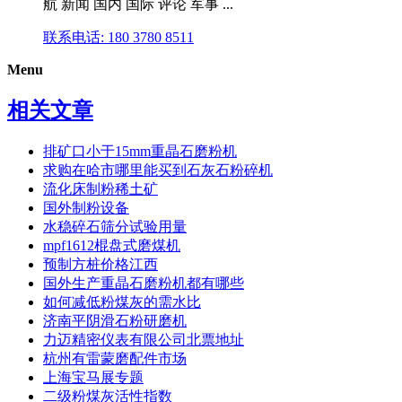
航 新闻 国内 国际 评论 军事 ...
联系电话: 180 3780 8511
Menu
相关文章
排矿口小于15mm重晶石磨粉机
求购在哈市哪里能买到石灰石粉碎机
流化床制粉稀土矿
国外制粉设备
水稳碎石筛分试验用量
mpf1612棍盘式磨煤机
预制方桩价格江西
国外生产重晶石磨粉机都有哪些
如何减低粉煤灰的需水比
济南平阴滑石粉研磨机
力迈精密仪表有限公司北票地址
杭州有雷蒙磨配件市场
上海宝马展专题
二级粉煤灰活性指数