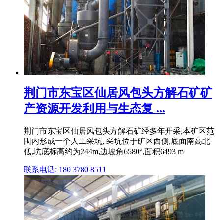
荆门市东宝区仙居风包头方解石矿矿
产资源开发利用与生态复 ...
荆门市东宝区仙居风包头方解石矿经多年开采,本矿区范
围内形成一个人工采坑, 采坑位于矿区西侧,底面南高北
低,坑底标高约为244m,边坡角6580°,面积6493 m
联系电话: 180 3780 8511