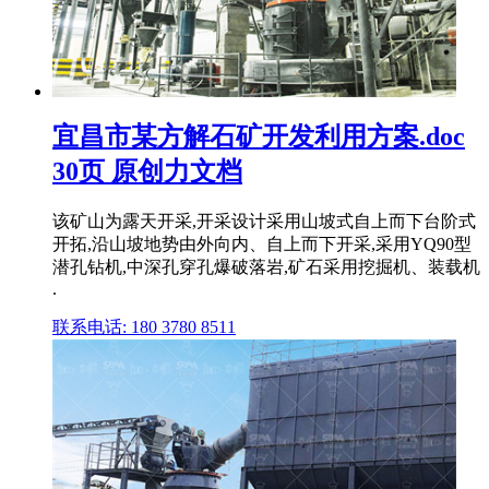
宜昌市某方解石矿开发利用方案.doc
30页 原创力文档
该矿山为露天开采,开采设计采用山坡式自上而下台阶式
开拓,沿山坡地势由外向内、自上而下开采,采用YQ90型
潜孔钻机,中深孔穿孔爆破落岩,矿石采用挖掘机、装载机
.
联系电话: 180 3780 8511