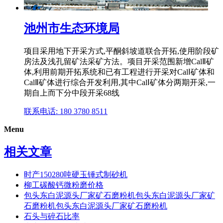
池州市生态环境局
项目采用地下开采方式,平酮斜坡道联合开拓,使用阶段矿
房法及浅孔留矿法采矿方法。项目开采范围新增CalⅡ矿
体,利用前期开拓系统和已有工程进行开采对CalⅠ矿体和
CalⅡ矿体进行综合开发利用,其中CalⅠ矿体分两期开采,一
期自上而下分中段开采68线
联系电话: 180 3780 8511
Menu
相关文章
时产150280吨硬玉锤式制砂机
柳工碳酸钙微粉磨价格
包头东白泥源头厂家矿石磨粉机包头东白泥源头厂家矿
石磨粉机包头东白泥源头厂家矿石磨粉机
石头与碎石比率