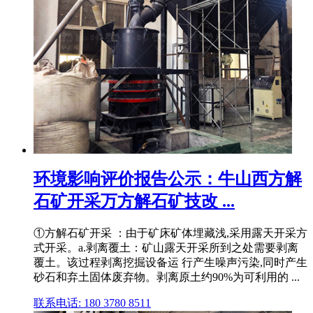
环境影响评价报告公示：牛山西方解
石矿开采万方解石矿技改 ...
①方解石矿开采 ：由于矿床矿体埋藏浅,采用露天开采方
式开采。a.剥离覆土：矿山露天开采所到之处需要剥离
覆土。该过程剥离挖掘设备运 行产生噪声污染,同时产生
砂石和弃土固体废弃物。剥离原土约90%为可利用的 ...
联系电话: 180 3780 8511