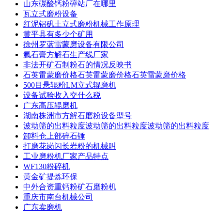
山东碳酸钙粉碎站厂在哪里
瓦立式磨粉设备
红泥铝矾土立式磨粉机械工作原理
黄平县有多少个矿用
徐州罗蓝雷蒙磨设备有限公司
氟石膏方解石生产线厂家
非法开矿石制粉石的情况反映书
石英雷蒙磨价格石英雷蒙磨价格石英雷蒙磨价格
500目悬辊粉LM立式辊磨机
设备试验收入交什么税
广东高压辊磨机
湖南株洲市方解石磨粉设备型号
波动筛的出料粒度波动筛的出料粒度波动筛的出料粒度
卸料仓上部碎石锤
打磨花岗闪长岩粉的机械叫
工业磨粉机厂家产品特点
WF130粉碎机
黄金矿提炼环保
中外合资重钙粉矿石磨粉机
重庆市南台机械公司
广东卖磨机