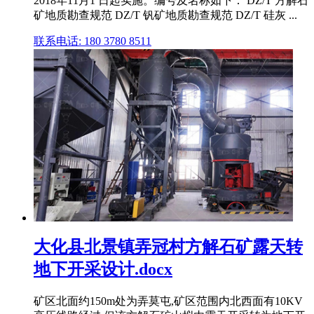
2018年11月1 日起实施。编号及名称如下： DZ/T 方解石
矿地质勘查规范 DZ/T 钒矿地质勘查规范 DZ/T 硅灰 ...
联系电话: 180 3780 8511
大化县北景镇弄冠村方解石矿露天转
地下开采设计.docx
矿区北面约150m处为弄莫屯,矿区范围内北西面有10KV