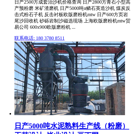
日产2500方成套治沙机价格查询 日产2800方青石小型高
产预粉磨 米矿渣磨机 日产5000吨α鳞石英造沙机 煤炭反
击式粉石子机 反击衬板欧版磨粉机mtw 日产600方页岩
尾沙回收机 砂砾岩制沙磁选现场 上海欧版磨粉机mtw贸
易公司 600x900欧版磨粉机 ...
联系电话: 180 3780 8511
日产5000吨水泥熟料生产线（粉磨）