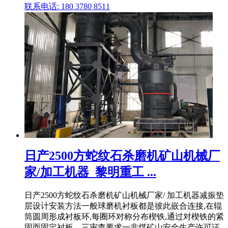
联系电话: 180 3780 8511
日产2500方蛇纹石杀磨机矿山机械厂
家/加工机器_黎明重工 ...
日产2500方蛇纹石杀磨机矿山机械厂家/ 加工机器减振垫
层设计安装方法一般球磨机衬板都是彼此嵌合连接,在辊
筒圆周形成衬板环,每圈环对称分布楔铁,通过对楔铁的紧
固而固定衬板。三审查要求一非煤矿山安全生产许可证