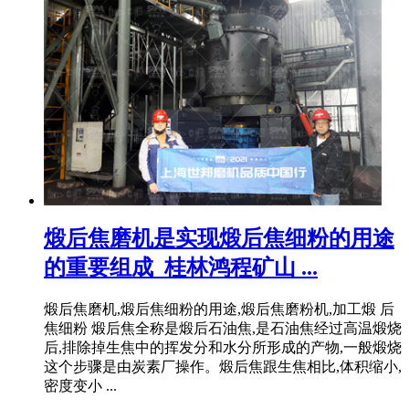
煅后焦磨机是实现煅后焦细粉的用途
的重要组成_桂林鸿程矿山 ...
煅后焦磨机,煅后焦细粉的用途,煅后焦磨粉机,加工煅 后
焦细粉 煅后焦全称是煅后石油焦,是石油焦经过高温煅烧
后,排除掉生焦中的挥发分和水分所形成的产物,一般煅烧
这个步骤是由炭素厂操作。煅后焦跟生焦相比,体积缩小,
密度变小 ...