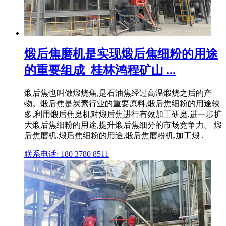
煅后焦磨机是实现煅后焦细粉的用途
的重要组成_桂林鸿程矿山 ...
煅后焦也叫做煅烧焦,是石油焦经过高温煅烧之后的产
物。煅后焦是炭素行业的重要原料,煅后焦细粉的用途较
多,利用煅后焦磨机对煅后焦进行有效加工研磨,进一步扩
大煅后焦细粉的用途,提升煅后焦细分的市场竞争力。 煅
后焦磨机,煅后焦细粉的用途,煅后焦磨粉机,加工煅 .
联系电话: 180 3780 8511