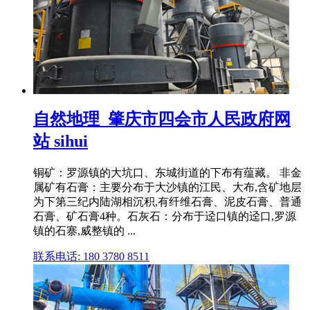
自然地理_肇庆市四会市人民政府网
站 sihui
铜矿：罗源镇的大坑口、东城街道的下布有蕴藏。 非金
属矿有石膏：主要分布于大沙镇的江民、大布,含矿地层
为下第三纪内陆湖相沉积,有纤维石膏、泥皮石膏、普通
石膏、矿石膏4种。石灰石：分布于迳口镇的迳口,罗源
镇的石寨,威整镇的 ...
联系电话: 180 3780 8511