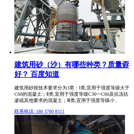
建筑用砂（沙）有哪些种类？质量孬
好？ 百度知道
建筑用砂按技术要求分为3类：Ⅰ类,宜用于强度等级大于
C60的混凝土；Ⅱ类,宜用于强度等级C30一C60及抗冻抗
渗或其他要求的混凝土；Ⅲ类,宜用于强度等级小 .
联系电话: 180 3780 8511