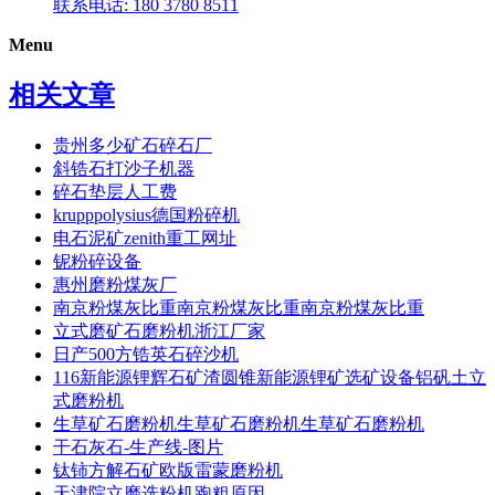
联系电话: 180 3780 8511
Menu
相关文章
贵州多少矿石碎石厂
斜锆石打沙子机器
碎石垫层人工费
krupppolysius德国粉碎机
电石泥矿zenith重工网址
铌粉碎设备
惠州磨粉煤灰厂
南京粉煤灰比重南京粉煤灰比重南京粉煤灰比重
立式磨矿石磨粉机浙江厂家
日产500方锆英石碎沙机
116新能源锂辉石矿渣圆锥新能源锂矿选矿设备铝矾土立
式磨粉机
生草矿石磨粉机生草矿石磨粉机生草矿石磨粉机
干石灰石-生产线-图片
钛铈方解石矿欧版雷蒙磨粉机
天津院立磨选粉机跑粗原因